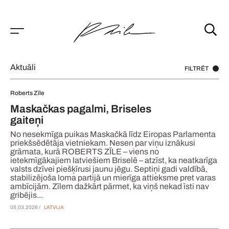
Aktuāli
FILTRĒT
Roberts Zīle
Maskačkas pagalmi, Briseles
gaiteņi
No nesekmīga puikas Maskačkā līdz Eiropas Parlamenta
priekšsēdētāja vietniekam. Nesen par viņu iznākusi
grāmata, kurā ROBERTS ZĪLE – viens no
ietekmīgākajiem latviešiem Briselē – atzīst, ka neatkarīga
valsts dzīvei piešķīrusi jaunu jēgu. Septiņi gadi valdībā,
stabilizējoša loma partijā un mierīga attieksme pret varas
ambīcijām. Zīlem dažkārt pārmet, ka viņš nekad īsti nav
gribējis...
05.03.2026 /
LATVIJA