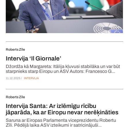
Roberts Zīle
Intervija ‘Il Giornale’
Džordža kā Margareta: Itālija kļuvusi stabilāka un var būt
starpnieks starp Eiropu un ASV Autors: Francesco G...
11.12.2025 /
INTERVIJA
Roberts Zīle
Intervija Santa: Ar izlēmīgu rīcību
jāparāda, ka ar Eiropu nevar nerēķināties
Saruna ar Eiropas Parlamenta viceprezidentu Robertu
Zīli. Pēdējā laika ASV izteikumi ir satricinājuši...