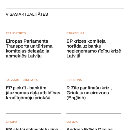
VISAS AKTUALITĀTES
TRANSPORTS
STRASBŪRA
Eiropas Parlamenta
EP krīzes komiteja
Transporta un tūrisma
norāda uz banku
komitejas delegācija
nepieņemamo rīcību krīzē
apmeklēs Latviju
Latvijā
LATVIJAS EKONOMIKA
EIROZONA
EP piekrīt - bankām
R.Zīle par finašu krīzi,
jāuzņemas daļa atbildības
Grieķiju un eirozonu
kredītņēmēju priekšā
(English)
EIROPA
LATVIJA
ES atstāj dalībvalstu ziņā,
Andreja Eglīša Dzejas