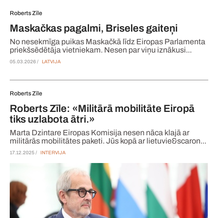
Roberts Zīle
Maskačkas pagalmi, Briseles gaiteņi
No nesekmīga puikas Maskačkā līdz Eiropas Parlamenta
priekšsēdētāja vietniekam. Nesen par viņu iznākusi...
05.03.2026 /
LATVIJA
Roberts Zīle
Roberts Zīle: «Militārā mobilitāte Eiropā
tiks uzlabota ātri.»
Marta Dzintare Eiropas Komisija nesen nāca klajā ar
militārās mobilitātes paketi. Jūs kopā ar lietuvie&scaron...
17.12.2025 /
INTERVIJA