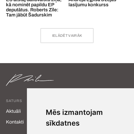
kā nominēt papildu EP
lasījumu konkurss
deputātus. Roberts Zīle:
Tam jābūt Šadurskim
IELĀDĒT VAIRĀK
SATURS
MANAS SAITES
Mēs izmantojam
Aktuāli
ECR grupa
sīkdatnes
Kontakti
ECR YouTube
Eiropas Komisija