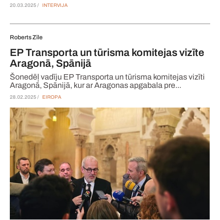
20.03.2025 /
INTERVIJA
Roberts Zīle
EP Transporta un tūrisma komitejas vizīte
Aragonā, Spānijā
Šonedēļ vadīju EP Transporta un tūrisma komitejas vizīti
Aragonā, Spānijā, kur ar Aragonas apgabala pre...
28.02.2025 /
EIROPA