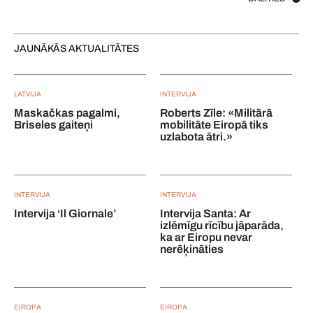
JAUNĀKĀS AKTUALITĀTES
LATVIJA
INTERVIJA
Maskačkas pagalmi,
Roberts Zīle: «Militārā
Briseles gaiteņi
mobilitāte Eiropā tiks
uzlabota ātri.»
INTERVIJA
INTERVIJA
Intervija ‘Il Giornale’
Intervija Santa: Ar
izlēmīgu rīcību jāparāda,
ka ar Eiropu nevar
nerēķināties
EIROPA
EIROPA