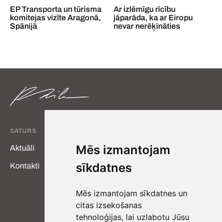
EP Transporta un tūrisma
Ar izlēmīgu rīcību
komitejas vizīte Aragonā,
jāparāda, ka ar Eiropu
Spānijā
nevar nerēķināties
SATURS
MANAS SAITES
Mēs izmantojam
Aktuāli
ECR grupa
sīkdatnes
Kontakti
ECR YouTube
Eiropas Komisija
Mēs izmantojam sīkdatnes un
Eiropas Parlaments
citas izsekošanas
tehnoloģijas, lai uzlabotu Jūsu
Ekonomistu Apvienība