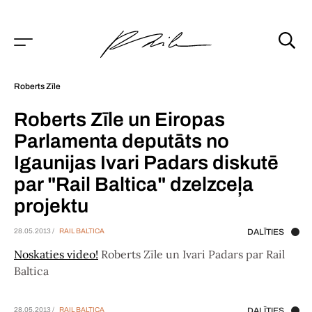
Roberts Zīle
Roberts Zīle un Eiropas
Parlamenta deputāts no
Igaunijas Ivari Padars diskutē
par "Rail Baltica" dzelzceļa
projektu
28.05.2013 /
RAIL BALTICA
DALĪTIES
Noskaties video!
Roberts Zīle un Ivari Padars par Rail
Baltica
28.05.2013 /
RAIL BALTICA
DALĪTIES